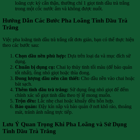
loãng cực kỳ cẩn thận, thường chỉ 1 giọt tinh dầu trà trắng
trong một cốc nước ấm và không được nuốt.
Hướng Dẫn Các Bước Pha Loãng Tinh Dầu Trà
Trắng
Việc pha loãng tinh dầu trà trắng rất đơn giản, bạn có thể thực hiện
theo các bước sau:
Chọn dầu nền phù hợp:
Dựa trên loại da và mục đích sử
dụng.
Chuẩn bị dụng cụ:
Chai lọ thủy tinh tối màu (để bảo quản
tốt nhất), ống nhỏ giọt hoặc thìa đong.
Đong lượng dầu nền cần thiết:
Cho dầu nền vào chai hoặc
bát sạch.
Thêm tinh dầu trà trắng:
Sử dụng ống nhỏ giọt để đếm
chính xác số giọt tinh dầu theo tỷ lệ mong muốn.
Trộn đều:
Lắc nhẹ chai hoặc khuấy đều hỗn hợp.
Bảo quản:
Đậy kín nắp và bảo quản ở nơi khô ráo, thoáng
mát, tránh ánh nắng trực tiếp.
Lưu Ý Quan Trọng Khi Pha Loãng và Sử Dụng
Tinh Dầu Trà Trắng