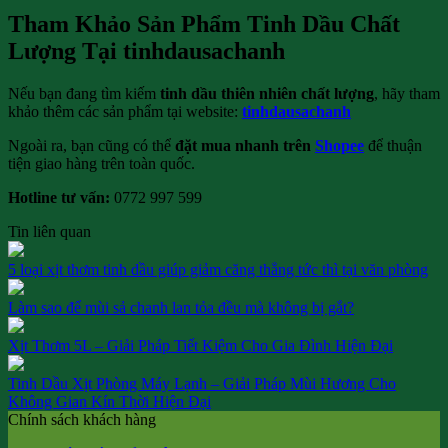
Tham Khảo Sản Phẩm Tinh Dầu Chất
Lượng Tại tinhdausachanh
Nếu bạn đang tìm kiếm
tinh dầu thiên nhiên chất lượng
, hãy tham
khảo thêm các sản phẩm tại website:
tinhdausachanh
Ngoài ra, bạn cũng có thể
đặt mua nhanh trên
Shopee
để thuận
tiện giao hàng trên toàn quốc.
Hotline tư vấn:
0772 997 599
Tin liên quan
5 loại xịt thơm tinh dầu giúp giảm căng thẳng tức thì tại văn phòng
Làm sao để mùi sả chanh lan tỏa đều mà không bị gắt?
Xịt Thơm 5L – Giải Pháp Tiết Kiệm Cho Gia Đình Hiện Đại
Tinh Dầu Xịt Phòng Máy Lạnh – Giải Pháp Mùi Hương Cho
Không Gian Kín Thời Hiện Đại
Chính sách khách hàng