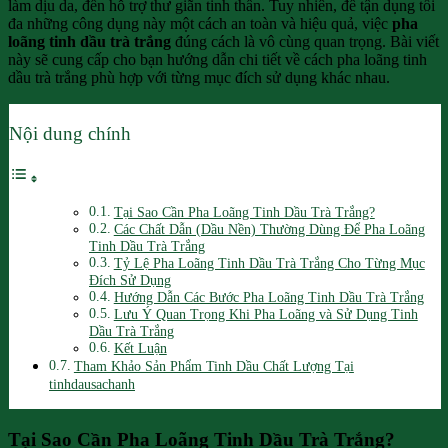
làm dịu da, đến hỗ trợ thư giãn tinh thần. Tuy nhiên, để tận dụng tối
đa những công dụng này một cách an toàn và hiệu quả, việc
pha
loãng tinh dầu trà trắng
đúng cách là vô cùng quan trọng. Bài viết
này sẽ cung cấp cho bạn hướng dẫn chi tiết về cách pha loãng tinh
dầu trà trắng phù hợp với từng mục đích sử dụng khác nhau.
Nội dung chính
Tại Sao Cần Pha Loãng Tinh Dầu Trà Trắng?
Các Chất Dẫn (Dầu Nền) Thường Dùng Để Pha Loãng
Tinh Dầu Trà Trắng
Tỷ Lệ Pha Loãng Tinh Dầu Trà Trắng Cho Từng Mục
Đích Sử Dụng
Hướng Dẫn Các Bước Pha Loãng Tinh Dầu Trà Trắng
Lưu Ý Quan Trọng Khi Pha Loãng và Sử Dụng Tinh
Dầu Trà Trắng
Kết Luận
Tham Khảo Sản Phẩm Tinh Dầu Chất Lượng Tại
tinhdausachanh
Tại Sao Cần Pha Loãng Tinh Dầu Trà Trắng?