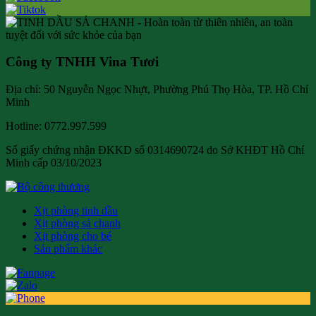
Công ty TNHH Vina Tươi
Địa chỉ: 50 Nguyễn Ngọc Nhựt, Phường Phú Thọ Hòa, TP. Hồ Chí
Minh
Hotline: 0772.997.599
Số giấy chứng nhận ĐKKD số 0314690724 do Sở KHĐT Hồ Chí
Minh cấp 03/10/2023
Xịt phòng tinh dầu
Xịt phòng sả chanh
Xịt phòng cho bé
Sản phẩm khác