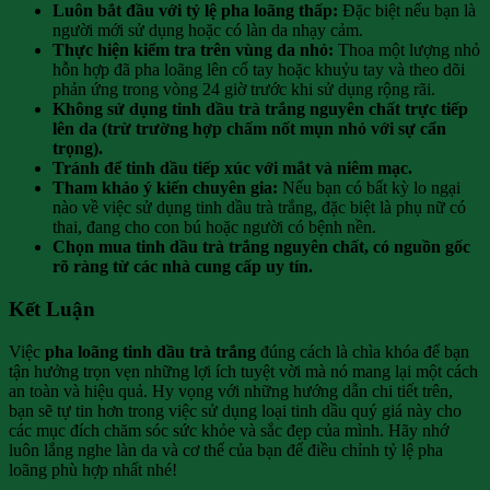
Luôn bắt đầu với tỷ lệ pha loãng thấp:
Đặc biệt nếu bạn là
người mới sử dụng hoặc có làn da nhạy cảm.
Thực hiện kiểm tra trên vùng da nhỏ:
Thoa một lượng nhỏ
hỗn hợp đã pha loãng lên cổ tay hoặc khuỷu tay và theo dõi
phản ứng trong vòng 24 giờ trước khi sử dụng rộng rãi.
Không sử dụng tinh dầu trà trắng nguyên chất trực tiếp
lên da (trừ trường hợp chấm nốt mụn nhỏ với sự cẩn
trọng).
Tránh để tinh dầu tiếp xúc với mắt và niêm mạc.
Tham khảo ý kiến chuyên gia:
Nếu bạn có bất kỳ lo ngại
nào về việc sử dụng tinh dầu trà trắng, đặc biệt là phụ nữ có
thai, đang cho con bú hoặc người có bệnh nền.
Chọn mua tinh dầu trà trắng nguyên chất, có nguồn gốc
rõ ràng từ các nhà cung cấp uy tín.
Kết Luận
Việc
pha loãng tinh dầu trà trắng
đúng cách là chìa khóa để bạn
tận hưởng trọn vẹn những lợi ích tuyệt vời mà nó mang lại một cách
an toàn và hiệu quả. Hy vọng với những hướng dẫn chi tiết trên,
bạn sẽ tự tin hơn trong việc sử dụng loại tinh dầu quý giá này cho
các mục đích chăm sóc sức khỏe và sắc đẹp của mình. Hãy nhớ
luôn lắng nghe làn da và cơ thể của bạn để điều chỉnh tỷ lệ pha
loãng phù hợp nhất nhé!