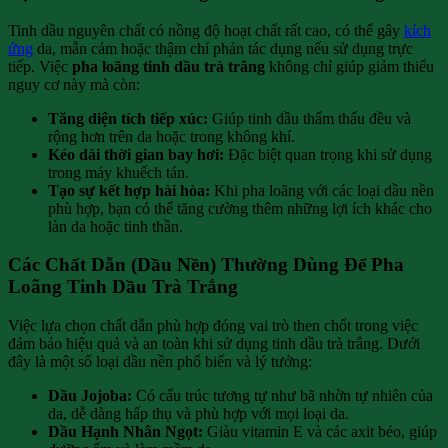
Tinh dầu nguyên chất có nồng độ hoạt chất rất cao, có thể gây
kích
ứng
da, mẫn cảm hoặc thậm chí phản tác dụng nếu sử dụng trực
tiếp. Việc
pha loãng tinh dầu trà trắng
không chỉ giúp giảm thiểu
nguy cơ này mà còn:
Tăng diện tích tiếp xúc:
Giúp tinh dầu thẩm thấu đều và
rộng hơn trên da hoặc trong không khí.
Kéo dài thời gian bay hơi:
Đặc biệt quan trọng khi sử dụng
trong máy khuếch tán.
Tạo sự kết hợp hài hòa:
Khi pha loãng với các loại dầu nền
phù hợp, bạn có thể tăng cường thêm những lợi ích khác cho
làn da hoặc tinh thần.
Các Chất Dẫn (Dầu Nền) Thường Dùng Để Pha
Loãng Tinh Dầu Trà Trắng
Việc lựa chọn chất dẫn phù hợp đóng vai trò then chốt trong việc
đảm bảo hiệu quả và an toàn khi sử dụng tinh dầu trà trắng. Dưới
đây là một số loại dầu nền phổ biến và lý tưởng:
Dầu Jojoba:
Có cấu trúc tương tự như bã nhờn tự nhiên của
da, dễ dàng hấp thụ và phù hợp với mọi loại da.
Dầu Hạnh Nhân Ngọt:
Giàu vitamin E và các axit béo, giúp