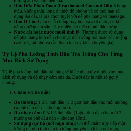
dưỡng ẩm và làm mềm da.
Dầu Dừa Phân Đoạn (Fractionated Coconut Oil):
Không
màu, không mùi, lỏng ở nhiệt độ phòng và có thời hạn sử
dụng lâu dài, là lựa chọn tuyệt vời để pha loãng và massage.
Dầu Ô Liu:
Giàu chất chống oxy hóa và axit oleic, có khả
năng dưỡng ẩm sâu. Tuy nhiên, có thể có mùi đặc trưng.
Nước cất hoặc nước muối sinh lý:
Thường được sử dụng
để pha loãng tinh dầu cho mục đích xông hơi hoặc súc miệng
(với tỷ lệ rất nhỏ và cần tham khảo ý kiến chuyên gia).
Tỷ Lệ Pha Loãng Tinh Dầu Trà Trắng Cho Từng
Mục Đích Sử Dụng
Tỷ lệ pha loãng tinh dầu trà trắng sẽ khác nhau tùy thuộc vào mục
đích sử dụng và độ nhạy cảm của da. Dưới đây là một số gợi ý
chung:
Chăm sóc da mặt:
Da thường:
1-2% tinh dầu (1-2 giọt tinh dầu cho mỗi muỗng
cà phê dầu nền – khoảng 5ml).
Da nhạy cảm:
0.5-1% tinh dầu (1 giọt tinh dầu cho mỗi 2
muỗng cà phê dầu nền – khoảng 10ml).
Sử dụng cục bộ (nốt mụn nhỏ):
Có thể chấm trực tiếp một
lượng rất nhỏ tinh dầu trà trắng nguyên chất lên nốt mụn,