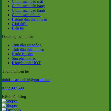
Chính sách bảo mật
Chính sách bán hàng
Chính sách bảo hành
Chính sách đổi trả
Hướng dẫn thanh toán
Giới thiệu
Liên hệ
Danh mục sản phẩm
Tinh dầu xịt phòng
Tinh dầu thiên nhiên
Nước lau sàn
Sản phẩm khác
Khuyến mãi HOT
Thông tin liên hệ
tinhdausachanh16@gmail.com
0772.997.599
Kênh bán hàng