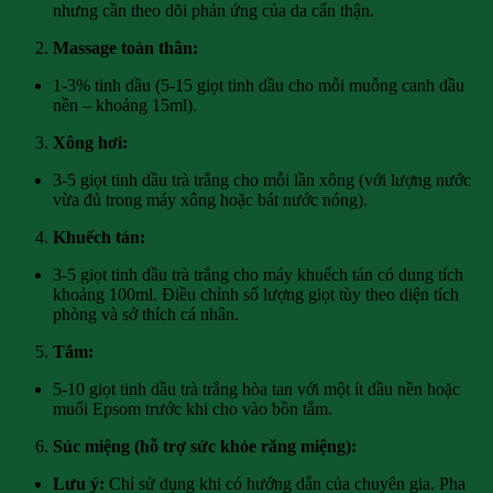
nhưng cần theo dõi phản ứng của da cẩn thận.
Massage toàn thân:
1-3% tinh dầu (5-15 giọt tinh dầu cho mỗi muỗng canh dầu
nền – khoảng 15ml).
Xông hơi:
3-5 giọt tinh dầu trà trắng cho mỗi lần xông (với lượng nước
vừa đủ trong máy xông hoặc bát nước nóng).
Khuếch tán:
3-5 giọt tinh dầu trà trắng cho máy khuếch tán có dung tích
khoảng 100ml. Điều chỉnh số lượng giọt tùy theo diện tích
phòng và sở thích cá nhân.
Tắm:
5-10 giọt tinh dầu trà trắng hòa tan với một ít dầu nền hoặc
muối Epsom trước khi cho vào bồn tắm.
Súc miệng (hỗ trợ sức khỏe răng miệng):
Lưu ý:
Chỉ sử dụng khi có hướng dẫn của chuyên gia. Pha